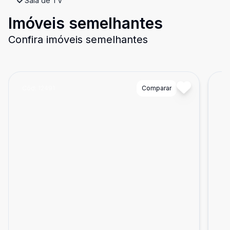
Sala de TV
Imóveis semelhantes
Confira imóveis semelhantes
Cód:
12491
Comparar
Có