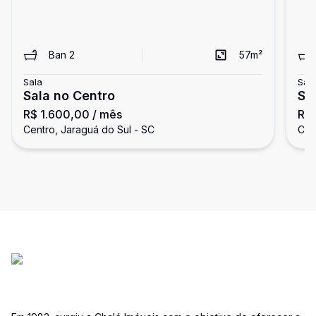
Ban
2
57
m²
Sala
Sal
Sala no Centro
Sa
R$ 1.600,00
/ mês
R$ 
do
Centro, Jaraguá do Sul - SC
Cen