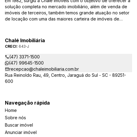
Em 1982, surgiu a Chalé Imóveis com o objetivo de oferecer a
solução completa no mercado imobiliário, além de venda de
imóveis de terceiros, também temos grande atuação no setor
de locação com uma das maiores carteira de imóveis de
Jaraguá do Sul. Em Janeiro de 2021 ocorreu uma mudança no
quadro da gestão da empresa, passando a se chamar Chalé
Arte Imóveis. E também reavaliamos a nossa Missão, Visão e
Chalé Imobiliária
Valores.
CRECI:
643-J
(47) 3371-1500
(47) 99645-1500
recepcao@chaleimobiliaria.com.br
Rua Reinoldo Rau, 49, Centro, Jaraguá do Sul - SC - 89251-
600
Navegação rápida
Home
Sobre nós
Buscar imóvel
Anunciar imóvel