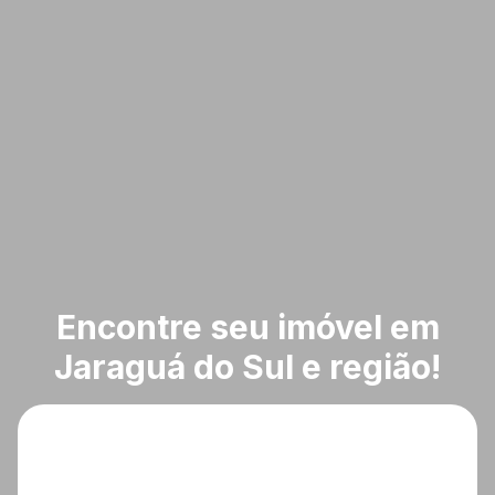
Encontre seu imóvel em
Jaraguá do Sul e região!
O que deseja?
Cidade
Bairro