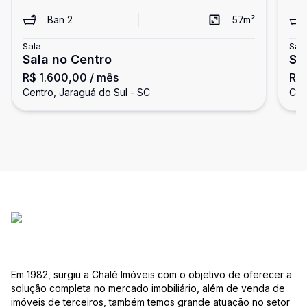
Ban
2
57
m²
Sala
Sal
Sala no Centro
Sa
R$ 1.600,00
/ mês
R$ 
do
Centro, Jaraguá do Sul - SC
Cen
Em 1982, surgiu a Chalé Imóveis com o objetivo de oferecer a
solução completa no mercado imobiliário, além de venda de
imóveis de terceiros, também temos grande atuação no setor