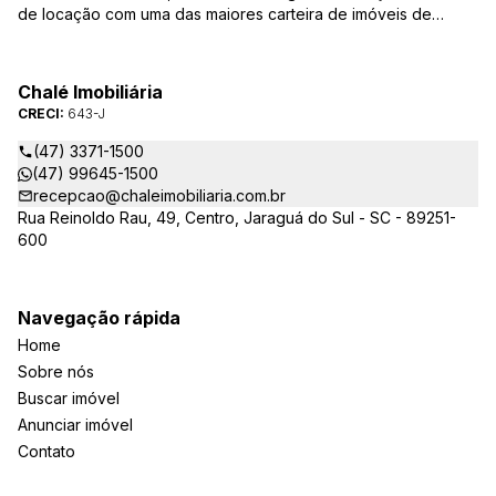
de locação com uma das maiores carteira de imóveis de
Jaraguá do Sul. Em Janeiro de 2021 ocorreu uma mudança no
quadro da gestão da empresa, passando a se chamar Chalé
Arte Imóveis. E também reavaliamos a nossa Missão, Visão e
Chalé Imobiliária
Valores.
CRECI:
643-J
(47) 3371-1500
(47) 99645-1500
recepcao@chaleimobiliaria.com.br
Rua Reinoldo Rau, 49, Centro, Jaraguá do Sul - SC - 89251-
600
Navegação rápida
Home
Sobre nós
Buscar imóvel
Anunciar imóvel
Contato