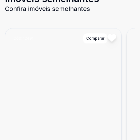
Confira imóveis semelhantes
Cód:
12491
Comparar
Có