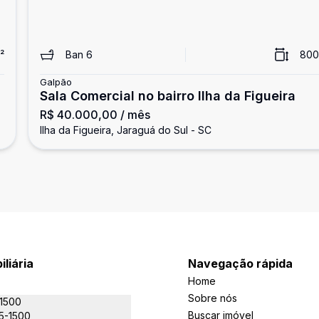
²
Ban
6
800
Galpão
Sala Comercial no bairro Ilha da Figueira
R$ 40.000,00
/ mês
Ilha da Figueira, Jaraguá do Sul - SC
iliária
Navegação rápida
Home
Sobre nós
-1500
Buscar imóvel
5-1500