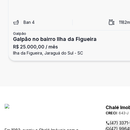
Ban
4
1182
m
Galpão
Galpão no bairro Ilha da Figueira
R$ 25.000,00
/ mês
Ilha da Figueira, Jaraguá do Sul - SC
Chalé Imob
CRECI:
643-J
(47) 3371
(47) 9964