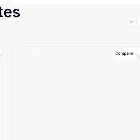
tes
Prev
Cód:
15366
Comparar