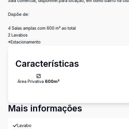
Sala comercial, disponível para locação, em ótimo bairro na ci
Dispõe de:
4 Salas amplas com 600 m² ao total
2 Lavabos
*Estacionamento
Características
Área Privativa
600
m²
Mais informações
Lavabo