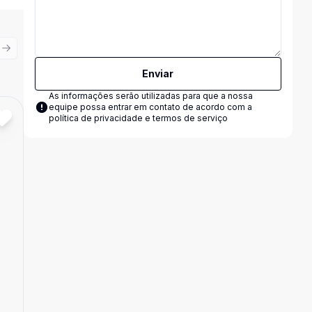
ious slide
Next slide
Enviar
As informações serão utilizadas para que a nossa
equipe possa entrar em contato de acordo com a
política de privacidade e termos de serviço
Cód:
15360
Comparar