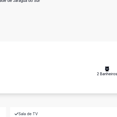
dade de Jaraguá do Sul!
2
Banheiro
Sala de TV