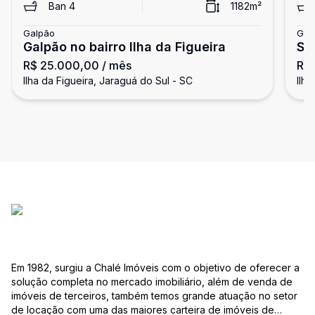
Ban
4
1182
m²
Galpão
Gal
Galpão no bairro Ilha da Figueira
Sa
R$ 25.000,00
/ mês
R$
Fi
Ilha da Figueira, Jaraguá do Sul - SC
Ilha
Em 1982, surgiu a Chalé Imóveis com o objetivo de oferecer a
solução completa no mercado imobiliário, além de venda de
imóveis de terceiros, também temos grande atuação no setor
de locação com uma das maiores carteira de imóveis de