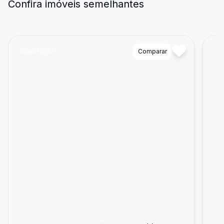
Confira imóveis semelhantes
Cód:
15441
Comparar
Có