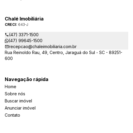
Jaraguá do Sul. Em Janeiro de 2021 ocorreu uma mudança no
quadro da gestão da empresa, passando a se chamar Chalé
Arte Imóveis. E também reavaliamos a nossa Missão, Visão e
Chalé Imobiliária
Valores.
CRECI:
643-J
(47) 3371-1500
(47) 99645-1500
recepcao@chaleimobiliaria.com.br
Rua Reinoldo Rau, 49, Centro, Jaraguá do Sul - SC - 89251-
600
Navegação rápida
Home
Sobre nós
Buscar imóvel
Anunciar imóvel
Contato