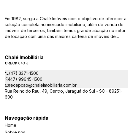
Em 1982, surgiu a Chalé Imóveis com o objetivo de oferecer a
solução completa no mercado imobiliário, além de venda de
imóveis de terceiros, também temos grande atuação no setor
de locação com uma das maiores carteira de imóveis de
Jaraguá do Sul. Em Janeiro de 2021 ocorreu uma mudança no
quadro da gestão da empresa, passando a se chamar Chalé
Arte Imóveis. E também reavaliamos a nossa Missão, Visão e
Chalé Imobiliária
Valores.
CRECI:
643-J
(47) 3371-1500
(47) 99645-1500
recepcao@chaleimobiliaria.com.br
Rua Reinoldo Rau, 49, Centro, Jaraguá do Sul - SC - 89251-
600
Navegação rápida
Home
Sobre nós