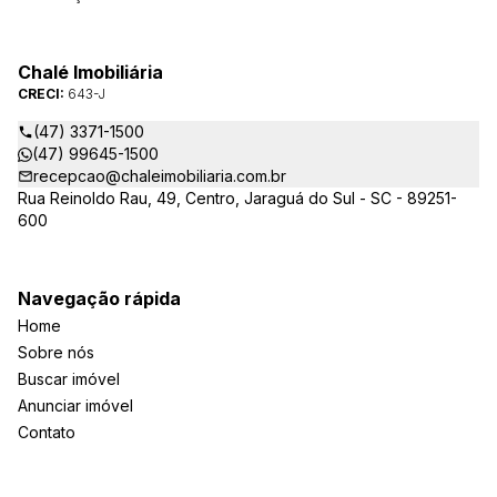
Jaraguá do Sul. Em Janeiro de 2021 ocorreu uma mudança no
quadro da gestão da empresa, passando a se chamar Chalé
Arte Imóveis. E também reavaliamos a nossa Missão, Visão e
Chalé Imobiliária
Valores.
CRECI:
643-J
(47) 3371-1500
(47) 99645-1500
recepcao@chaleimobiliaria.com.br
Rua Reinoldo Rau, 49, Centro, Jaraguá do Sul - SC - 89251-
600
Navegação rápida
Home
Sobre nós
Buscar imóvel
Anunciar imóvel
Contato