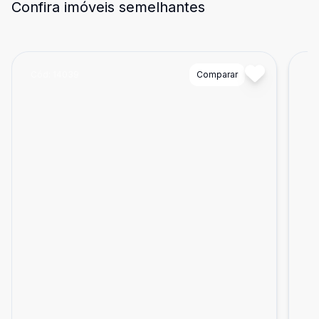
Confira imóveis semelhantes
Cód:
14039
Comparar
Có