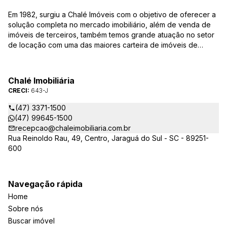
Em 1982, surgiu a Chalé Imóveis com o objetivo de oferecer a
solução completa no mercado imobiliário, além de venda de
imóveis de terceiros, também temos grande atuação no setor
de locação com uma das maiores carteira de imóveis de
Jaraguá do Sul. Em Janeiro de 2021 ocorreu uma mudança no
quadro da gestão da empresa, passando a se chamar Chalé
Arte Imóveis. E também reavaliamos a nossa Missão, Visão e
Chalé Imobiliária
Valores.
CRECI:
643-J
(47) 3371-1500
(47) 99645-1500
recepcao@chaleimobiliaria.com.br
Rua Reinoldo Rau, 49, Centro, Jaraguá do Sul - SC - 89251-
600
Navegação rápida
Home
Sobre nós
Buscar imóvel