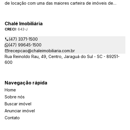
de locação com uma das maiores carteira de imóveis de
Jaraguá do Sul. Em Janeiro de 2021 ocorreu uma mudança no
quadro da gestão da empresa, passando a se chamar Chalé
Arte Imóveis. E também reavaliamos a nossa Missão, Visão e
Chalé Imobiliária
Valores.
CRECI:
643-J
(47) 3371-1500
(47) 99645-1500
recepcao@chaleimobiliaria.com.br
Rua Reinoldo Rau, 49, Centro, Jaraguá do Sul - SC - 89251-
600
Navegação rápida
Home
Sobre nós
Buscar imóvel
Anunciar imóvel
Contato