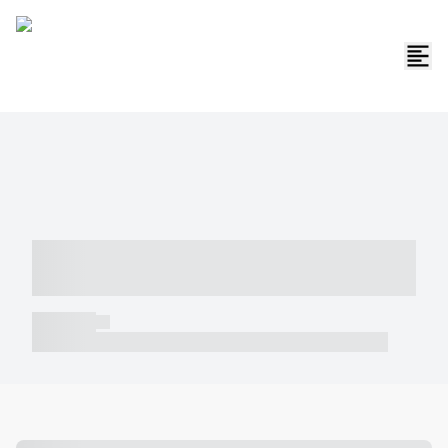
----- ----- -- ------ ---- ---- -- ----- -----
----- --- ------
----- -----
----- ----- -- ------ ---- ---- -- ----- ----- ----- --- ------