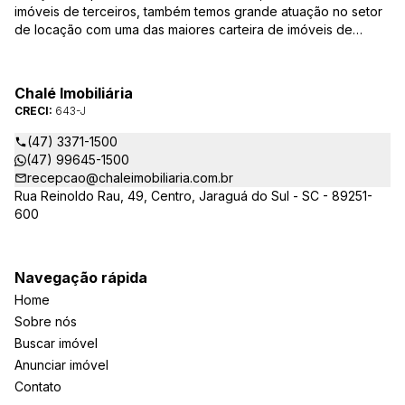
imóveis de terceiros, também temos grande atuação no setor
de locação com uma das maiores carteira de imóveis de
Jaraguá do Sul. Em Janeiro de 2021 ocorreu uma mudança no
quadro da gestão da empresa, passando a se chamar Chalé
Arte Imóveis. E também reavaliamos a nossa Missão, Visão e
Chalé Imobiliária
Valores.
CRECI:
643-J
(47) 3371-1500
(47) 99645-1500
recepcao@chaleimobiliaria.com.br
Rua Reinoldo Rau, 49, Centro, Jaraguá do Sul - SC - 89251-
600
Navegação rápida
Home
Sobre nós
Buscar imóvel
Anunciar imóvel
Contato