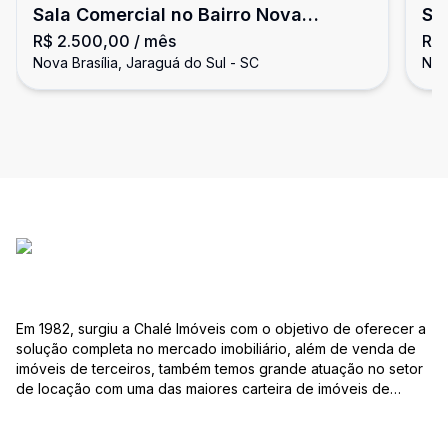
Sala Comercial no Bairro Nova
Sa
R$ 2.500,00
/ mês
R$
Brasília
Bra
Nova Brasília, Jaraguá do Sul - SC
Nov
Em 1982, surgiu a Chalé Imóveis com o objetivo de oferecer a
solução completa no mercado imobiliário, além de venda de
imóveis de terceiros, também temos grande atuação no setor
de locação com uma das maiores carteira de imóveis de
Jaraguá do Sul. Em Janeiro de 2021 ocorreu uma mudança no
quadro da gestão da empresa, passando a se chamar Chalé