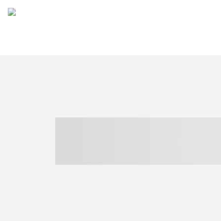
----- ----- -- -
- ------