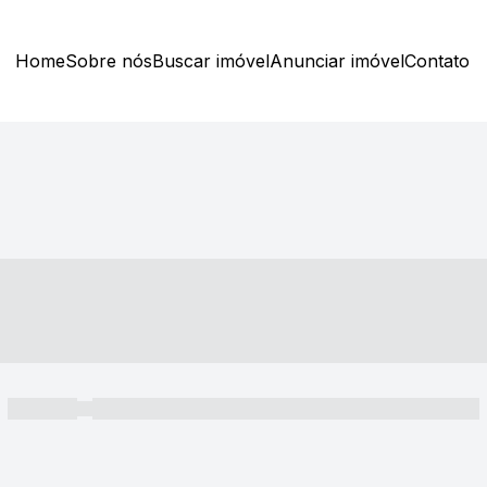
Home
Sobre nós
Buscar imóvel
Anunciar imóvel
Contato
----- ---- ---- -- ----
----- -----
----- ----- -- ------ ---- ---- -- ----- ----- ----- --- ------