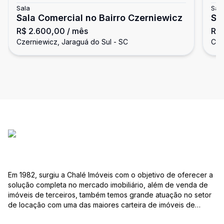
Sala
Sal
Sala Comercial no Bairro Czerniewicz
Sa
R$ 2.600,00
/ mês
R$
Czerniewicz, Jaraguá do Sul - SC
Cze
Em 1982, surgiu a Chalé Imóveis com o objetivo de oferecer a
solução completa no mercado imobiliário, além de venda de
imóveis de terceiros, também temos grande atuação no setor
de locação com uma das maiores carteira de imóveis de
Jaraguá do Sul. Em Janeiro de 2021 ocorreu uma mudança no