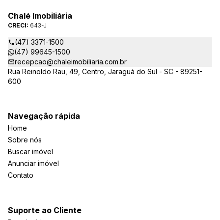
quadro da gestão da empresa, passando a se chamar Chalé
Arte Imóveis. E também reavaliamos a nossa Missão, Visão e
Chalé Imobiliária
Valores.
CRECI:
643-J
(47) 3371-1500
(47) 99645-1500
recepcao@chaleimobiliaria.com.br
Rua Reinoldo Rau, 49, Centro, Jaraguá do Sul - SC - 89251-
600
Navegação rápida
Home
Sobre nós
Buscar imóvel
Anunciar imóvel
Contato
Suporte ao Cliente