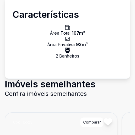
Características
Área Total
107
m²
Área Privativa
93
m²
2
Banheiro
s
Imóveis semelhantes
Confira imóveis semelhantes
Cód:
15523
Comparar
Có