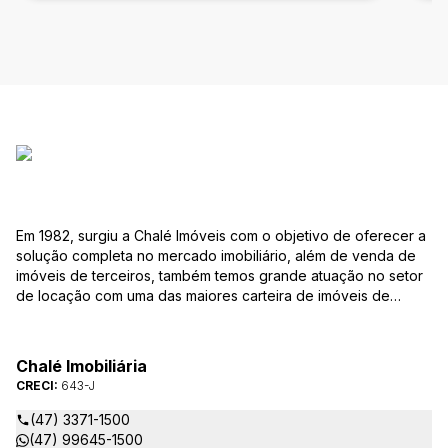
Em 1982, surgiu a Chalé Imóveis com o objetivo de oferecer a
solução completa no mercado imobiliário, além de venda de
imóveis de terceiros, também temos grande atuação no setor
de locação com uma das maiores carteira de imóveis de
Jaraguá do Sul. Em Janeiro de 2021 ocorreu uma mudança no
quadro da gestão da empresa, passando a se chamar Chalé
Arte Imóveis. E também reavaliamos a nossa Missão, Visão e
Chalé Imobiliária
Valores.
CRECI:
643-J
(47) 3371-1500
(47) 99645-1500