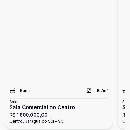
Ban
2
167
m²
Sala
Sal
Sala Comercial no Centro
Sa
R$ 1.800.000,00
R$ 
Centro, Jaraguá do Sul - SC
Cen