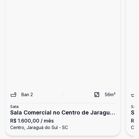
Ban
2
56
m²
Sala
Sal
Sala Comercial no Centro de Jaraguá
Sa
R$ 1.600,00
/ mês
R$ 
do Sul
Centro, Jaraguá do Sul - SC
Cen