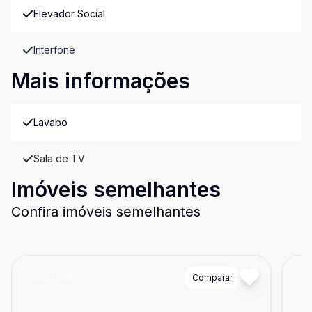
Elevador Social
Interfone
Mais informações
Lavabo
Sala de TV
Imóveis semelhantes
Confira imóveis semelhantes
Cód:
12489
Comparar
Có