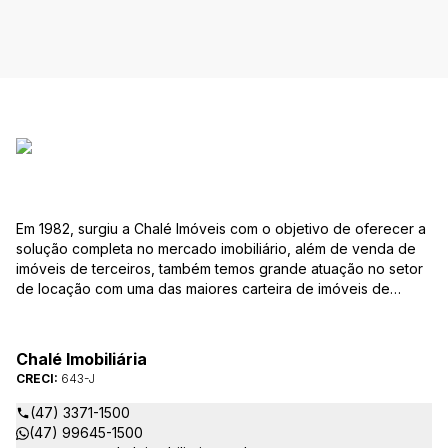
Em 1982, surgiu a Chalé Imóveis com o objetivo de oferecer a
solução completa no mercado imobiliário, além de venda de
imóveis de terceiros, também temos grande atuação no setor
de locação com uma das maiores carteira de imóveis de
Jaraguá do Sul. Em Janeiro de 2021 ocorreu uma mudança no
quadro da gestão da empresa, passando a se chamar Chalé
Arte Imóveis. E também reavaliamos a nossa Missão, Visão e
Chalé Imobiliária
Valores.
CRECI:
643-J
(47) 3371-1500
(47) 99645-1500