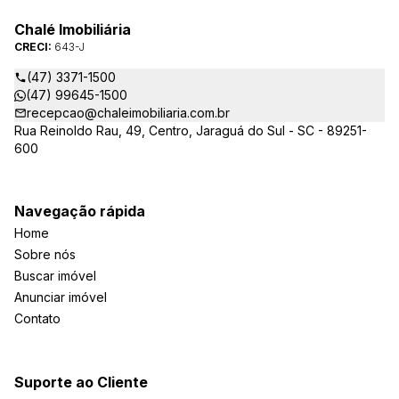
quadro da gestão da empresa, passando a se chamar Chalé
Arte Imóveis. E também reavaliamos a nossa Missão, Visão e
Chalé Imobiliária
Valores.
CRECI:
643-J
(47) 3371-1500
(47) 99645-1500
recepcao@chaleimobiliaria.com.br
Rua Reinoldo Rau, 49, Centro, Jaraguá do Sul - SC - 89251-
600
Navegação rápida
Home
Sobre nós
Buscar imóvel
Anunciar imóvel
Contato
Suporte ao Cliente