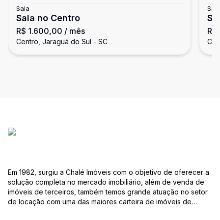
Sala
Sal
Sala no Centro
Sa
R$ 1.600,00
/ mês
R$ 
do
Centro, Jaraguá do Sul - SC
Cen
Em 1982, surgiu a Chalé Imóveis com o objetivo de oferecer a
solução completa no mercado imobiliário, além de venda de
imóveis de terceiros, também temos grande atuação no setor
de locação com uma das maiores carteira de imóveis de
Jaraguá do Sul. Em Janeiro de 2021 ocorreu uma mudança no