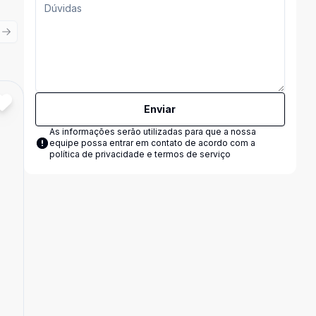
ious slide
Next slide
Cód:
10075
Comparar
Enviar
As informações serão utilizadas para que a nossa
equipe possa entrar em contato de acordo com a
política de privacidade e termos de serviço