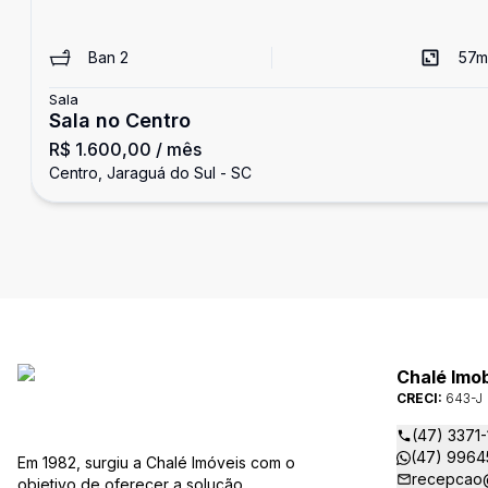
Ban
2
57
m
Sala
Sala no Centro
R$ 1.600,00
/ mês
Centro, Jaraguá do Sul - SC
Chalé Imob
CRECI:
643-J
(47) 3371
(47) 9964
Em 1982, surgiu a Chalé Imóveis com o
recepcao@
objetivo de oferecer a solução