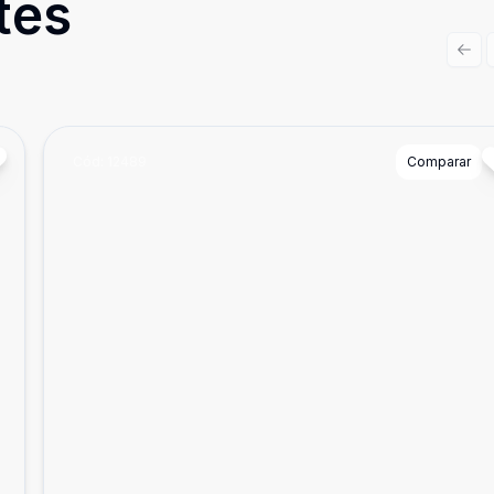
tes
Prev
Cód:
12489
Comparar