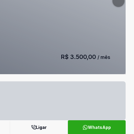
R$ 3.500,00
/ mês
Ligar
WhatsApp