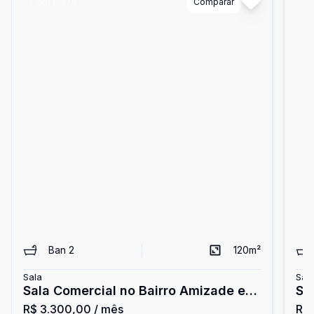
Cód:
12379
Comparar
Có
Ban
2
120
m²
Sala
Sal
Sala Comercial no Bairro Amizade em
Sa
R$ 3.300,00
/ mês
R$ 
Jaraguá do Sul