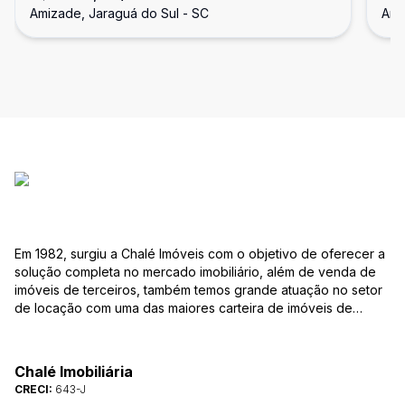
Amizade, Jaraguá do Sul - SC
Ami
Em 1982, surgiu a Chalé Imóveis com o objetivo de oferecer a
solução completa no mercado imobiliário, além de venda de
imóveis de terceiros, também temos grande atuação no setor
de locação com uma das maiores carteira de imóveis de
Jaraguá do Sul. Em Janeiro de 2021 ocorreu uma mudança no
quadro da gestão da empresa, passando a se chamar Chalé
Arte Imóveis. E também reavaliamos a nossa Missão, Visão e
Chalé Imobiliária
Valores.
CRECI:
643-J