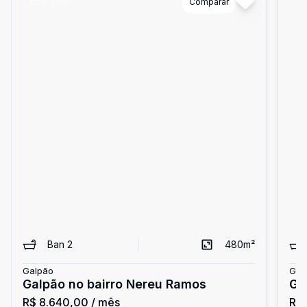
Cód:
11791
Comparar
Có
Ban
2
480
m²
Galpão
Gal
Galpão no bairro Nereu Ramos
Ga
R$ 8.640,00
/ mês
R$