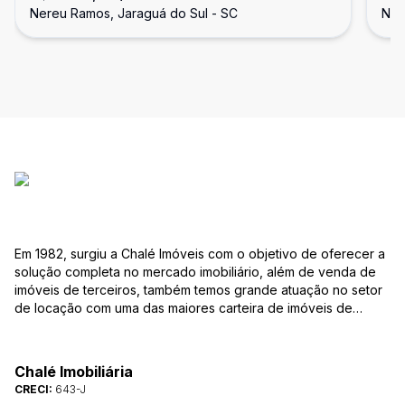
Nereu Ramos, Jaraguá do Sul - SC
Ner
Em 1982, surgiu a Chalé Imóveis com o objetivo de oferecer a
solução completa no mercado imobiliário, além de venda de
imóveis de terceiros, também temos grande atuação no setor
de locação com uma das maiores carteira de imóveis de
Jaraguá do Sul. Em Janeiro de 2021 ocorreu uma mudança no
quadro da gestão da empresa, passando a se chamar Chalé
Arte Imóveis. E também reavaliamos a nossa Missão, Visão e
Chalé Imobiliária
Valores.
CRECI:
643-J