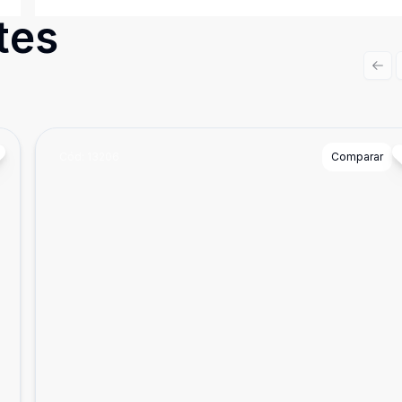
tes
Prev
Cód:
13206
Comparar