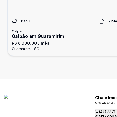
Ban
1
215
m
Galpão
Galpão em Guaramirim
R$ 6.000,00
/ mês
Guaramirim - SC
Chalé Imob
CRECI:
643-J
(47) 3371
(47) 9964