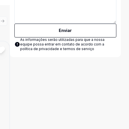
ious slide
Next slide
Enviar
As informações serão utilizadas para que a nossa
equipe possa entrar em contato de acordo com a
política de privacidade e termos de serviço
Cód:
14743
Comparar