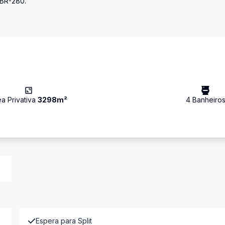
 BR-280.
ea Privativa
3298
m²
4
Banheiro
Espera para Split