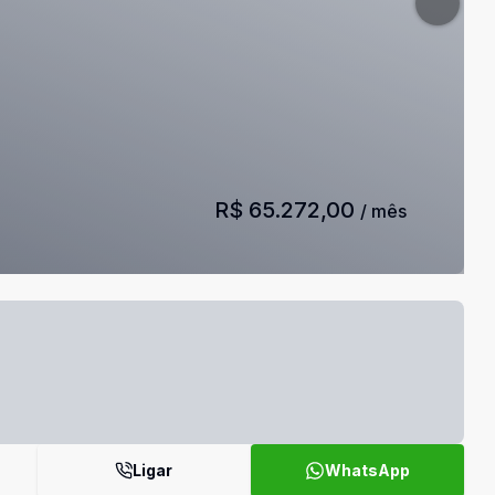
R$ 65.272,00
/ mês
Ligar
WhatsApp