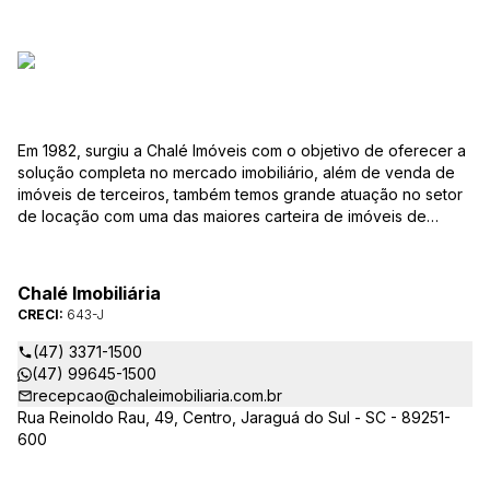
Em 1982, surgiu a Chalé Imóveis com o objetivo de oferecer a
solução completa no mercado imobiliário, além de venda de
imóveis de terceiros, também temos grande atuação no setor
de locação com uma das maiores carteira de imóveis de
Jaraguá do Sul. Em Janeiro de 2021 ocorreu uma mudança no
quadro da gestão da empresa, passando a se chamar Chalé
Arte Imóveis. E também reavaliamos a nossa Missão, Visão e
Chalé Imobiliária
Valores.
CRECI:
643-J
(47) 3371-1500
(47) 99645-1500
recepcao@chaleimobiliaria.com.br
Rua Reinoldo Rau, 49, Centro, Jaraguá do Sul - SC - 89251-
600