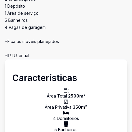
1 Depósito
1 Área de serviço
5 Banheiros
4 Vagas de garagem
*Fica os móveis planejados
*IPTU: anual
Características
Área Total
2500
m²
Área Privativa
350
m²
4
Dormitório
s
5
Banheiro
s