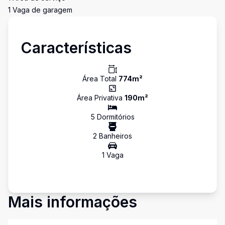
1 Vaga de garagem
Características
Área Total
774
m²
Área Privativa
190
m²
5
Dormitório
s
2
Banheiro
s
1
Vaga
Mais informações