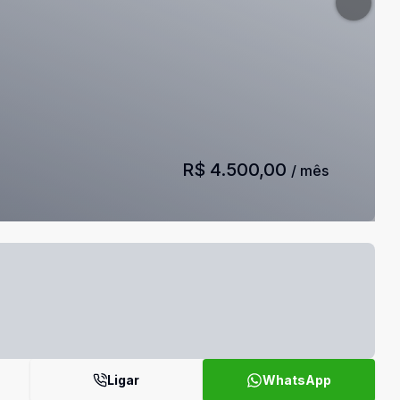
R$ 4.500,00
/ mês
Ligar
WhatsApp