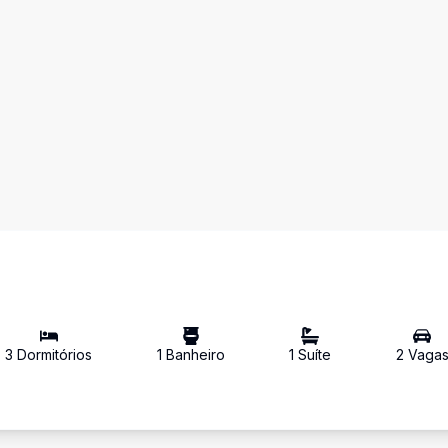
3
Dormitório
s
1
Banheiro
1
Suíte
2
Vaga