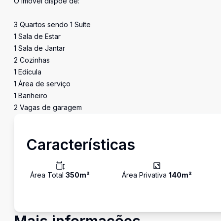
O imóvel dispõe de:
3 Quartos sendo 1 Suíte
1 Sala de Estar
1 Sala de Jantar
2 Cozinhas
1 Edícula
1 Área de serviço
1 Banheiro
2 Vagas de garagem
Características
Área Total
350
m²
Área Privativa
140
m²