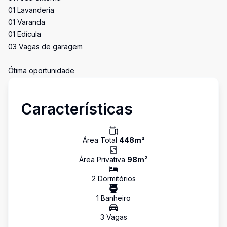
01 Lavanderia
01 Varanda
01 Edícula
03 Vagas de garagem
Ótima oportunidade
Características
Área Total
448
m²
Área Privativa
98
m²
2
Dormitório
s
1
Banheiro
3
Vaga
s