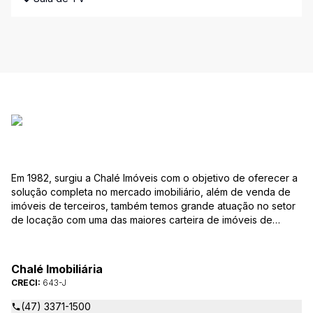
Em 1982, surgiu a Chalé Imóveis com o objetivo de oferecer a
solução completa no mercado imobiliário, além de venda de
imóveis de terceiros, também temos grande atuação no setor
de locação com uma das maiores carteira de imóveis de
Jaraguá do Sul. Em Janeiro de 2021 ocorreu uma mudança no
quadro da gestão da empresa, passando a se chamar Chalé
Arte Imóveis. E também reavaliamos a nossa Missão, Visão e
Chalé Imobiliária
Valores.
CRECI:
643-J
(47) 3371-1500