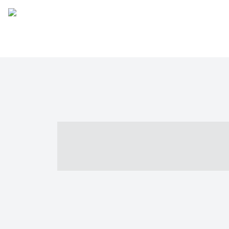
----- ----- -- -
- ------