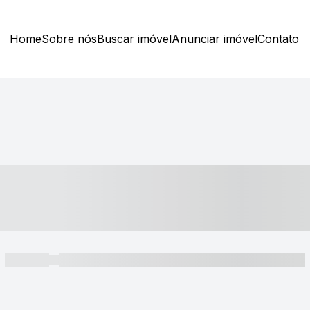
Home
Sobre nós
Buscar imóvel
Anunciar imóvel
Contato
----- ---- ---- -- ----
----- -----
----- ----- -- ------ ---- ---- -- ----- ----- ----- --- ------