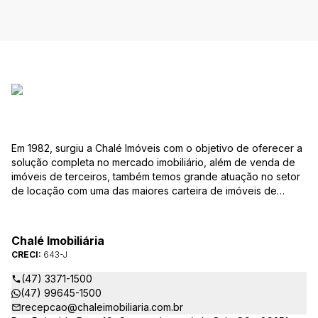
Em 1982, surgiu a Chalé Imóveis com o objetivo de oferecer a
solução completa no mercado imobiliário, além de venda de
imóveis de terceiros, também temos grande atuação no setor
de locação com uma das maiores carteira de imóveis de
Jaraguá do Sul. Em Janeiro de 2021 ocorreu uma mudança no
quadro da gestão da empresa, passando a se chamar Chalé
Arte Imóveis. E também reavaliamos a nossa Missão, Visão e
Chalé Imobiliária
Valores.
CRECI:
643-J
(47) 3371-1500
(47) 99645-1500
recepcao@chaleimobiliaria.com.br