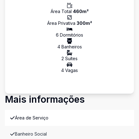
Área Total
460
m²
Área Privativa
300
m²
6
Dormitório
s
4
Banheiro
s
2
Suíte
s
4
Vaga
s
Mais informações
Área de Serviço
Banheiro Social