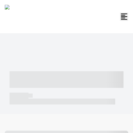
----- ----- -- ------ ---- ---- -- ----- -----
----- --- ------
----- -----
----- ----- -- ------ ---- ---- -- ----- ----- ----- --- ------