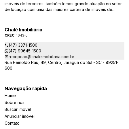
imóveis de terceiros, também temos grande atuação no setor
de locação com uma das maiores carteira de imóveis de
Jaraguá do Sul. Em Janeiro de 2021 ocorreu uma mudança no
quadro da gestão da empresa, passando a se chamar Chalé
Arte Imóveis. E também reavaliamos a nossa Missão, Visão e
Chalé Imobiliária
Valores.
CRECI:
643-J
(47) 3371-1500
(47) 99645-1500
recepcao@chaleimobiliaria.com.br
Rua Reinoldo Rau, 49, Centro, Jaraguá do Sul - SC - 89251-
600
Navegação rápida
Home
Sobre nós
Buscar imóvel
Anunciar imóvel
Contato