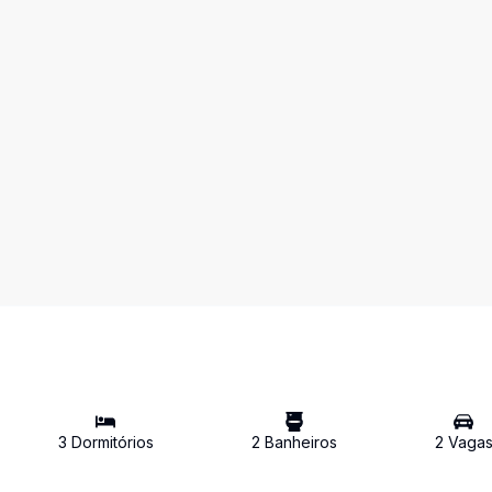
3
Dormitório
s
2
Banheiro
s
2
Vaga