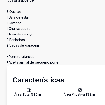
A casa dispõe de:
3 Quartos
1 Sala de estar
1 Cozinha
1 Churrasqueira
1 Área de serviço
2 Banheiros
2 Vagas de garagem
*Permite crianças
*Aceita animal de pequeno porte
Características
Área Total
520
m²
Área Privativa
192
m²