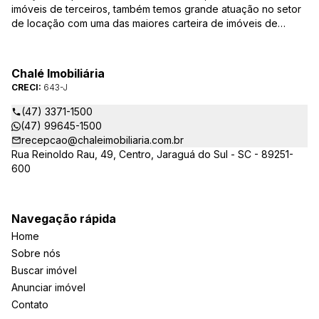
imóveis de terceiros, também temos grande atuação no setor
de locação com uma das maiores carteira de imóveis de
Jaraguá do Sul. Em Janeiro de 2021 ocorreu uma mudança no
quadro da gestão da empresa, passando a se chamar Chalé
Arte Imóveis. E também reavaliamos a nossa Missão, Visão e
Chalé Imobiliária
Valores.
CRECI:
643-J
(47) 3371-1500
(47) 99645-1500
recepcao@chaleimobiliaria.com.br
Rua Reinoldo Rau, 49, Centro, Jaraguá do Sul - SC - 89251-
600
Navegação rápida
Home
Sobre nós
Buscar imóvel
Anunciar imóvel
Contato