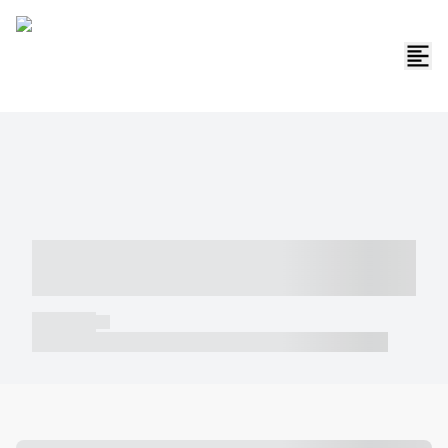
----- ----- -- ------ ---- ---- -- ----- -----
----- --- ------
----- -----
----- ----- -- ------ ---- ---- -- ----- ----- ----- --- ------