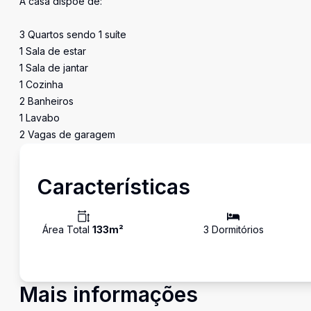
A casa dispõe de:
3 Quartos sendo 1 suíte
1 Sala de estar
1 Sala de jantar
1 Cozinha
2 Banheiros
1 Lavabo
2 Vagas de garagem
Características
Área Total
133
m²
3
Dormitório
s
Mais informações