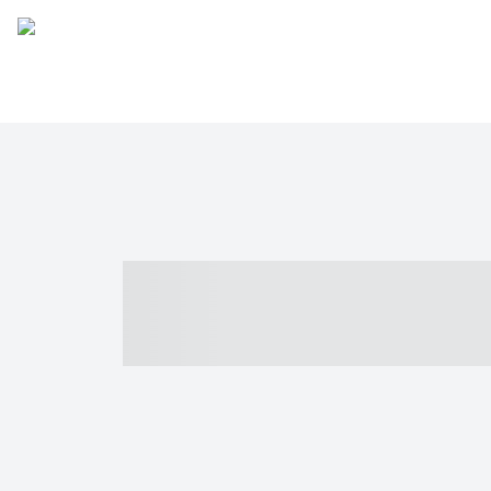
----- ----- -- -
- ------