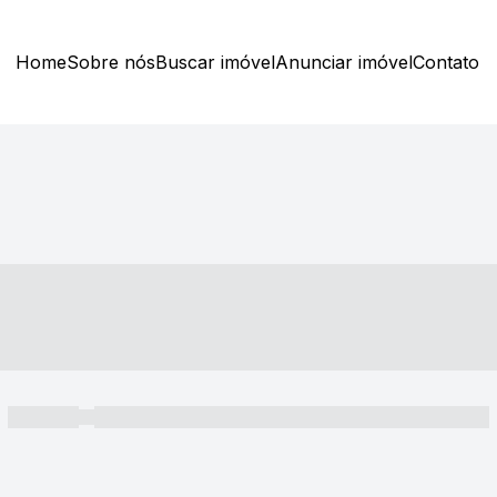
Home
Sobre nós
Buscar imóvel
Anunciar imóvel
Contato
----- ---- ---- -- ----
----- -----
----- ----- -- ------ ---- ---- -- ----- ----- ----- --- ------