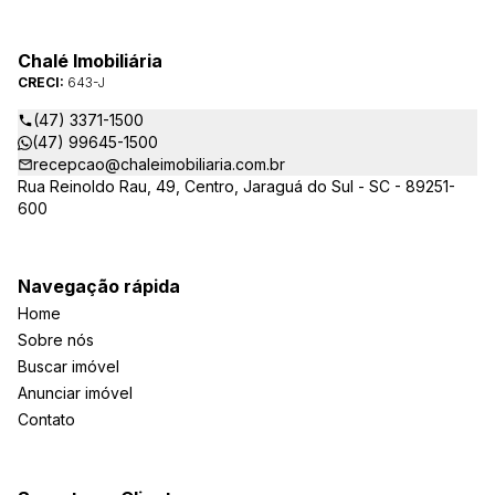
Jaraguá do Sul. Em Janeiro de 2021 ocorreu uma mudança no
quadro da gestão da empresa, passando a se chamar Chalé
Arte Imóveis. E também reavaliamos a nossa Missão, Visão e
Chalé Imobiliária
Valores.
CRECI:
643-J
(47) 3371-1500
(47) 99645-1500
recepcao@chaleimobiliaria.com.br
Rua Reinoldo Rau, 49, Centro, Jaraguá do Sul - SC - 89251-
600
Navegação rápida
Home
Sobre nós
Buscar imóvel
Anunciar imóvel
Contato