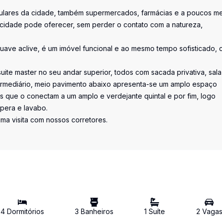
ticulares da cidade, também supermercados, farmácias e a poucos m
cidade pode oferecer, sem perder o contato com a natureza,
uave aclive, é um imóvel funcional e ao mesmo tempo sofisticado,
suite master no seu andar superior, todos com sacada privativa, sal
termediário, meio pavimento abaixo apresenta-se um amplo espaço
s que o conectam a um amplo e verdejante quintal e por fim, logo
spera e lavabo.
ma visita com nossos corretores.
4
Dormitório
s
3
Banheiro
s
1
Suíte
2
Vaga