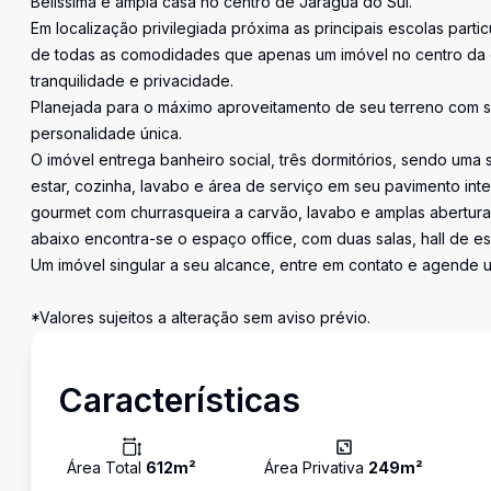
Belíssima e ampla casa no centro de Jaraguá do Sul.
Em localização privilegiada próxima as principais escolas par
de todas as comodidades que apenas um imóvel no centro da 
tranquilidade e privacidade.
Planejada para o máximo aproveitamento de seu terreno com s
personalidade única.
O imóvel entrega banheiro social, três dormitórios, sendo uma 
estar, cozinha, lavabo e área de serviço em seu pavimento in
gourmet com churrasqueira a carvão, lavabo e amplas abertura
abaixo encontra-se o espaço office, com duas salas, hall de e
Um imóvel singular a seu alcance, entre em contato e agende u
*Valores sujeitos a alteração sem aviso prévio.
Características
Área Total
612
m²
Área Privativa
249
m²