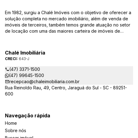
Em 1982, surgiu a Chalé Imóveis com o objetivo de oferecer a
solução completa no mercado imobiliário, além de venda de
imóveis de terceiros, também temos grande atuação no setor
de locação com uma das maiores carteira de imóveis de
Jaraguá do Sul. Em Janeiro de 2021 ocorreu uma mudança no
quadro da gestão da empresa, passando a se chamar Chalé
Arte Imóveis. E também reavaliamos a nossa Missão, Visão e
Chalé Imobiliária
Valores.
CRECI:
643-J
(47) 3371-1500
(47) 99645-1500
recepcao@chaleimobiliaria.com.br
Rua Reinoldo Rau, 49, Centro, Jaraguá do Sul - SC - 89251-
600
Navegação rápida
Home
Sobre nós
Buscar imóvel