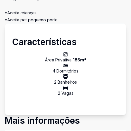
*Aceita crianças
*Aceita pet pequeno porte
Características
Área Privativa
185
m²
4
Dormitório
s
2
Banheiro
s
2
Vaga
s
Mais informações