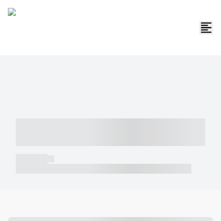
----- ----- -- ------ ---- ---- -- ----- -----
----- --- ------
----- -----
----- ----- -- ------ ---- ---- -- ----- ----- ----- --- ------