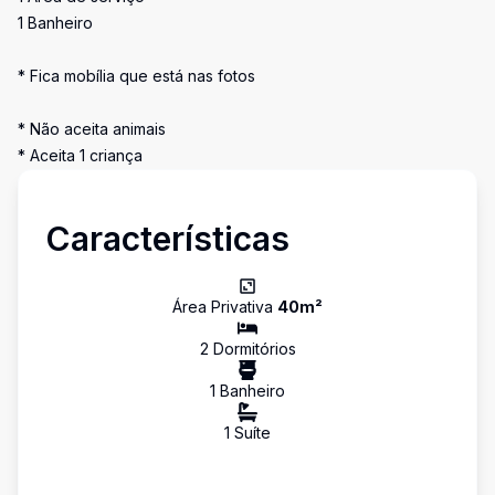
1 Banheiro
* Fica mobília que está nas fotos
* Não aceita animais
* Aceita 1 criança
Características
Área Privativa
40
m²
2
Dormitório
s
1
Banheiro
1
Suíte