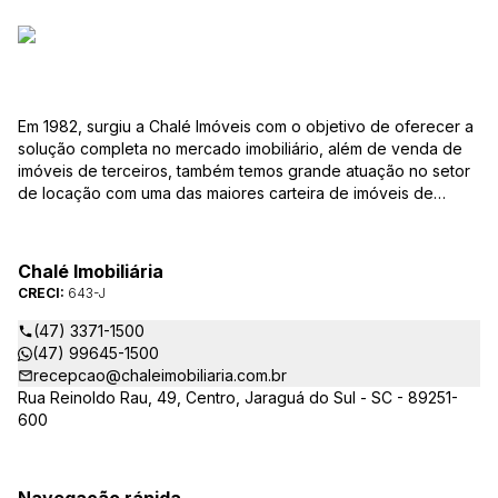
Em 1982, surgiu a Chalé Imóveis com o objetivo de oferecer a
solução completa no mercado imobiliário, além de venda de
imóveis de terceiros, também temos grande atuação no setor
de locação com uma das maiores carteira de imóveis de
Jaraguá do Sul. Em Janeiro de 2021 ocorreu uma mudança no
quadro da gestão da empresa, passando a se chamar Chalé
Arte Imóveis. E também reavaliamos a nossa Missão, Visão e
Chalé Imobiliária
Valores.
CRECI:
643-J
(47) 3371-1500
(47) 99645-1500
recepcao@chaleimobiliaria.com.br
Rua Reinoldo Rau, 49, Centro, Jaraguá do Sul - SC - 89251-
600