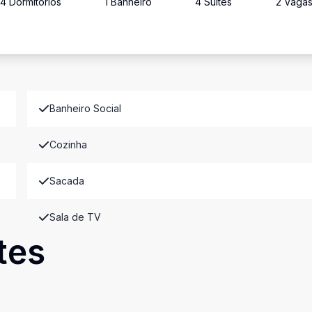
4
Dormitório
s
1
Banheiro
4
Suíte
s
2
Vaga
Banheiro Social
Cozinha
Sacada
Sala de TV
tes