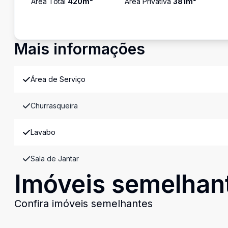
Área Total
420
m²
Área Privativa
381
m²
Mais informações
Área de Serviço
Churrasqueira
Lavabo
Sala de Jantar
Imóveis semelhan
Confira imóveis semelhantes