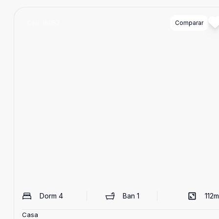
Cód:
16053
Comparar
Dorm
4
Ban
1
112
m
Casa