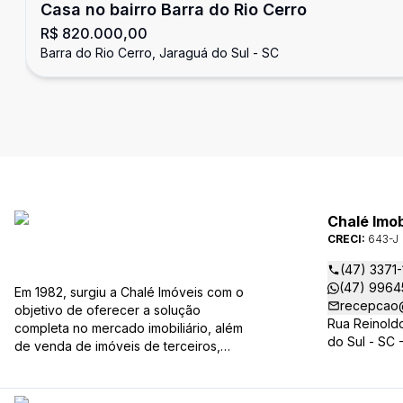
Casa no bairro Barra do Rio Cerro
R$ 820.000,00
Barra do Rio Cerro, Jaraguá do Sul - SC
Chalé Imob
CRECI:
643-J
(47) 3371
(47) 9964
Em 1982, surgiu a Chalé Imóveis com o
recepcao@
objetivo de oferecer a solução
Rua Reinoldo
completa no mercado imobiliário, além
do Sul - SC 
de venda de imóveis de terceiros,
também temos grande atuação no setor
de locação com uma das maiores
carteira de imóveis de Jaraguá do Sul.