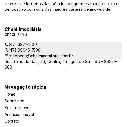
imóveis de terceiros, também temos grande atuação no setor
de locação com uma das maiores carteira de imóveis de
Jaraguá do Sul. Em Janeiro de 2021 ocorreu uma mudança no
quadro da gestão da empresa, passando a se chamar Chalé
Arte Imóveis. E também reavaliamos a nossa Missão, Visão e
Chalé Imobiliária
Valores.
CRECI:
643-J
(47) 3371-1500
(47) 99645-1500
recepcao@chaleimobiliaria.com.br
Rua Reinoldo Rau, 49, Centro, Jaraguá do Sul - SC - 89251-
600
Navegação rápida
Home
Sobre nós
Buscar imóvel
Anunciar imóvel
Contato