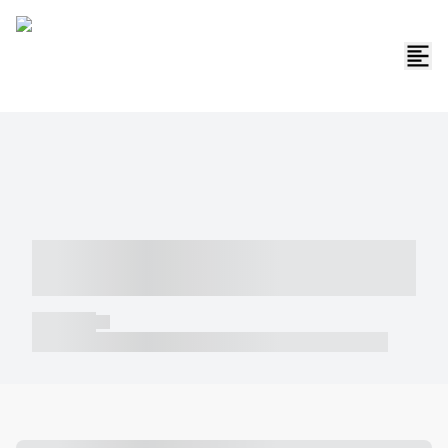
----- ----- -- ------ ---- ---- -- ----- -----
----- --- ------
----- -----
----- ----- -- ------ ---- ---- -- ----- ----- ----- --- ------