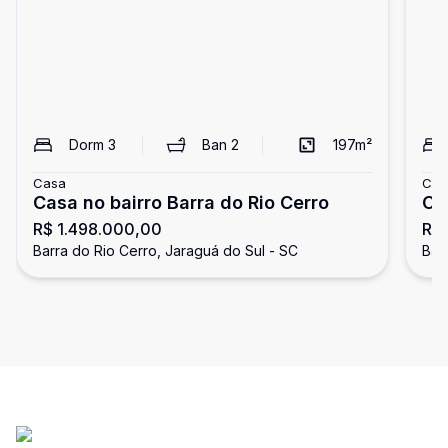
Dorm
3
Ban
2
197
m²
Casa
Cas
Casa no bairro Barra do Rio Cerro
Ca
R$ 1.498.000,00
R$
Barra do Rio Cerro, Jaraguá do Sul - SC
Bar