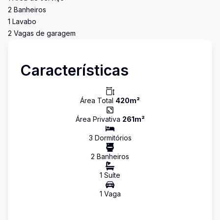
2 Banheiros
1 Lavabo
2 Vagas de garagem
Características
Área Total
420
m²
Área Privativa
261
m²
3
Dormitório
s
2
Banheiro
s
1
Suíte
1
Vaga