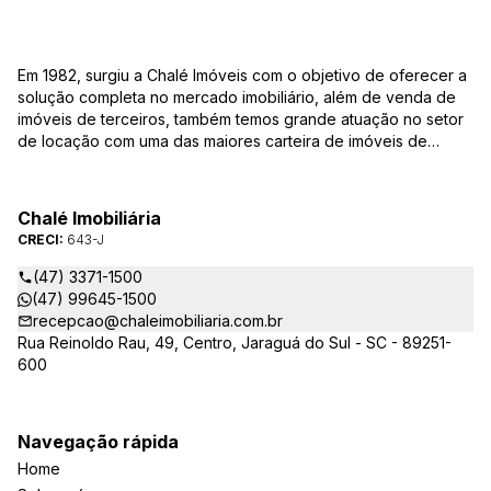
Em 1982, surgiu a Chalé Imóveis com o objetivo de oferecer a
solução completa no mercado imobiliário, além de venda de
imóveis de terceiros, também temos grande atuação no setor
de locação com uma das maiores carteira de imóveis de
Jaraguá do Sul. Em Janeiro de 2021 ocorreu uma mudança no
quadro da gestão da empresa, passando a se chamar Chalé
Arte Imóveis. E também reavaliamos a nossa Missão, Visão e
Chalé Imobiliária
Valores.
CRECI:
643-J
(47) 3371-1500
(47) 99645-1500
recepcao@chaleimobiliaria.com.br
Rua Reinoldo Rau, 49, Centro, Jaraguá do Sul - SC - 89251-
600
Navegação rápida
Home