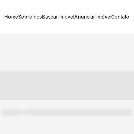
Home
Sobre nós
Buscar imóvel
Anunciar imóvel
Contato
----- ---- ---- -- ----
----- -----
----- ----- -- ------ ---- ---- -- ----- ----- ----- --- ------