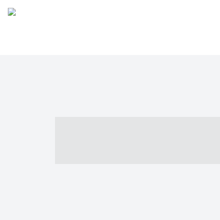
----- ----- -- -
- ------