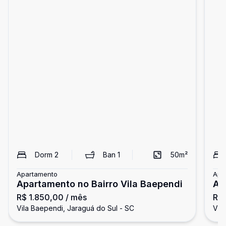
Dorm
2
Ban
1
50
m²
Apartamento
Apa
Apartamento no Bairro Vila Baependi
Ap
R$ 1.850,00
/ mês
R$ 
Vila Baependi, Jaraguá do Sul - SC
Vil