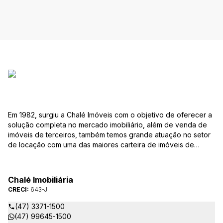
Em 1982, surgiu a Chalé Imóveis com o objetivo de oferecer a
solução completa no mercado imobiliário, além de venda de
imóveis de terceiros, também temos grande atuação no setor
de locação com uma das maiores carteira de imóveis de
Jaraguá do Sul. Em Janeiro de 2021 ocorreu uma mudança no
quadro da gestão da empresa, passando a se chamar Chalé
Arte Imóveis. E também reavaliamos a nossa Missão, Visão e
Chalé Imobiliária
Valores.
CRECI:
643-J
(47) 3371-1500
(47) 99645-1500