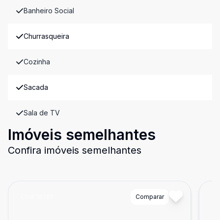
Banheiro Social
Churrasqueira
Cozinha
Sacada
Sala de TV
Imóveis semelhantes
Confira imóveis semelhantes
Cód:
16285
Comparar
Có