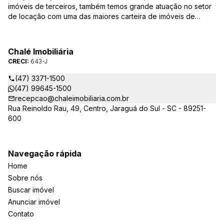
imóveis de terceiros, também temos grande atuação no setor
de locação com uma das maiores carteira de imóveis de
Jaraguá do Sul. Em Janeiro de 2021 ocorreu uma mudança no
quadro da gestão da empresa, passando a se chamar Chalé
Arte Imóveis. E também reavaliamos a nossa Missão, Visão e
Chalé Imobiliária
Valores.
CRECI:
643-J
(47) 3371-1500
(47) 99645-1500
recepcao@chaleimobiliaria.com.br
Rua Reinoldo Rau, 49, Centro, Jaraguá do Sul - SC - 89251-
600
Navegação rápida
Home
Sobre nós
Buscar imóvel
Anunciar imóvel
Contato