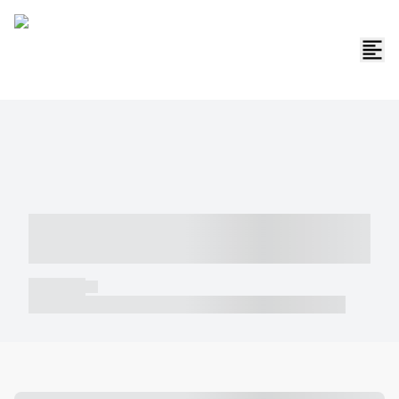
----- ----- -- ------ ---- ---- -- ----- -----
----- --- ------
----- -----
----- ----- -- ------ ---- ---- -- ----- ----- ----- --- ------