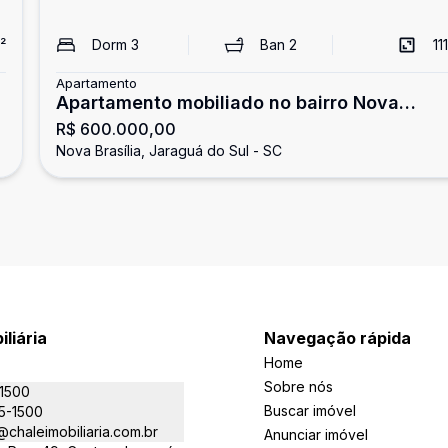
²
Dorm
3
Ban
2
111
Apartamento
Apartamento mobiliado no bairro Nova
R$ 600.000,00
Brasilia
Nova Brasília, Jaraguá do Sul - SC
iliária
Navegação rápida
Home
Sobre nós
-1500
Buscar imóvel
5-1500
chaleimobiliaria.com.br
Anunciar imóvel