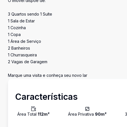
O Imóvel dispõe de:
3 Quartos sendo 1 Suíte
1 Sala de Estar
1 Cozinha
1 Copa
1 Área de Serviço
2 Banheiros
1 Churrasqueira
2 Vagas de Garagem
Marque uma visita e conheça seu novo lar
Características
Área Total
112
m²
Área Privativa
90
m²