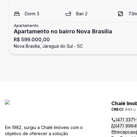
Dorm
3
Ban
2
73
m
Apartamento
Apartamento no bairro Nova Brasília
R$ 599.000,00
Nova Brasília, Jaraguá do Sul - SC
Chalé Imob
CRECI:
643-J
(47) 3371
(47) 9964
Em 1982, surgiu a Chalé Imóveis com o
recepcao@
objetivo de oferecer a solução