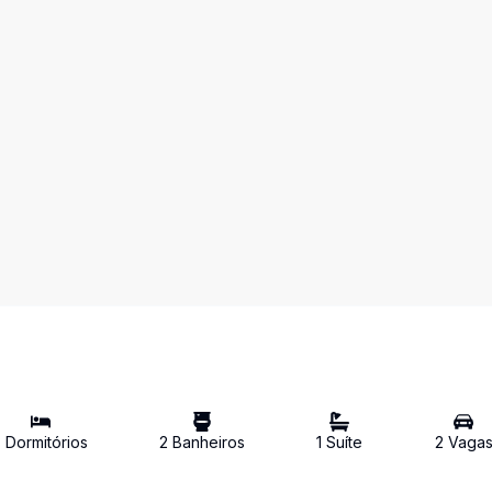
3
Dormitório
s
2
Banheiro
s
1
Suíte
2
Vaga