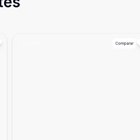
tes
Cód:
11585
Comparar