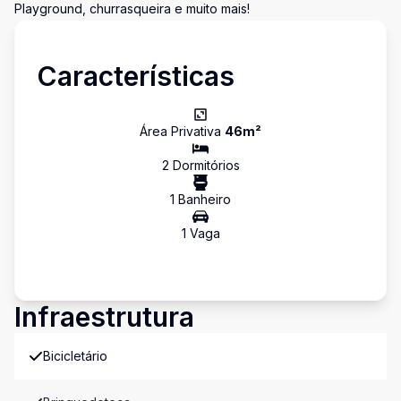
Playground, churrasqueira e muito mais!
Características
Área Privativa
46
m²
2
Dormitório
s
1
Banheiro
1
Vaga
Infraestrutura
Bicicletário