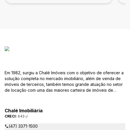
Em 1982, surgiu a Chalé Imóveis com o objetivo de oferecer a
solução completa no mercado imobiliário, além de venda de
imóveis de terceiros, também temos grande atuação no setor
de locação com uma das maiores carteira de imóveis de
Jaraguá do Sul. Em Janeiro de 2021 ocorreu uma mudança no
quadro da gestão da empresa, passando a se chamar Chalé
Arte Imóveis. E também reavaliamos a nossa Missão, Visão e
Chalé Imobiliária
Valores.
CRECI:
643-J
(47) 3371-1500