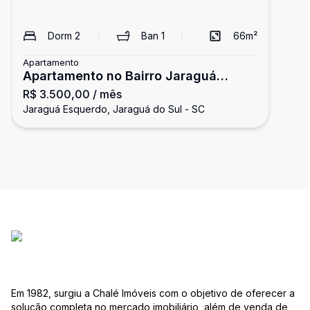
Dorm
2
Ban
1
66
m²
Apartamento
Apartamento no Bairro Jaraguá
R$ 3.500,00
/ mês
Esquerdo
Jaraguá Esquerdo, Jaraguá do Sul - SC
Em 1982, surgiu a Chalé Imóveis com o objetivo de oferecer a
solução completa no mercado imobiliário, além de venda de