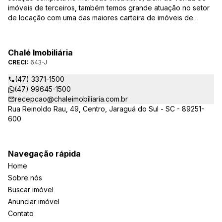
imóveis de terceiros, também temos grande atuação no setor
de locação com uma das maiores carteira de imóveis de
Jaraguá do Sul. Em Janeiro de 2021 ocorreu uma mudança no
quadro da gestão da empresa, passando a se chamar Chalé
Arte Imóveis. E também reavaliamos a nossa Missão, Visão e
Chalé Imobiliária
Valores.
CRECI:
643-J
(47) 3371-1500
(47) 99645-1500
recepcao@chaleimobiliaria.com.br
Rua Reinoldo Rau, 49, Centro, Jaraguá do Sul - SC - 89251-
600
Navegação rápida
Home
Sobre nós
Buscar imóvel
Anunciar imóvel
Contato