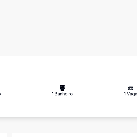
s
1
Banheiro
1
Vag