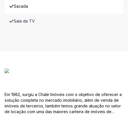
Sacada
Sala de TV
Em 1982, surgiu a Chalé Imóveis com o objetivo de oferecer a
solução completa no mercado imobiliário, além de venda de
imóveis de terceiros, também temos grande atuação no setor
de locação com uma das maiores carteira de imóveis de
Jaraguá do Sul. Em Janeiro de 2021 ocorreu uma mudança no
quadro da gestão da empresa, passando a se chamar Chalé