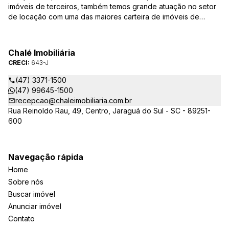
imóveis de terceiros, também temos grande atuação no setor
de locação com uma das maiores carteira de imóveis de
Jaraguá do Sul. Em Janeiro de 2021 ocorreu uma mudança no
quadro da gestão da empresa, passando a se chamar Chalé
Arte Imóveis. E também reavaliamos a nossa Missão, Visão e
Chalé Imobiliária
Valores.
CRECI:
643-J
(47) 3371-1500
(47) 99645-1500
recepcao@chaleimobiliaria.com.br
Rua Reinoldo Rau, 49, Centro, Jaraguá do Sul - SC - 89251-
600
Navegação rápida
Home
Sobre nós
Buscar imóvel
Anunciar imóvel
Contato