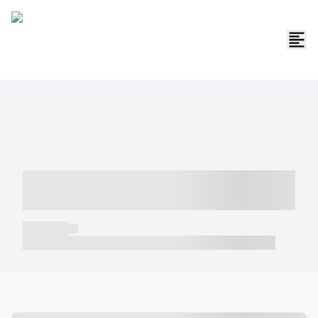
----- ----- -- ------ ---- ---- -- ----- -----
----- --- ------
----- -----
----- ----- -- ------ ---- ---- -- ----- ----- ----- --- ------