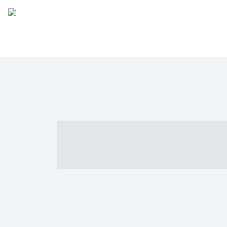
----- ----- -- -
- ------