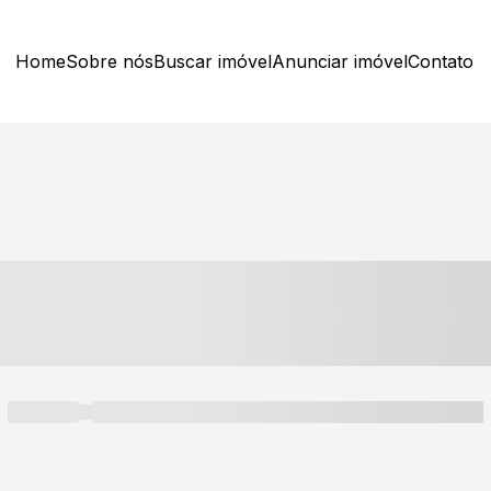
Home
Sobre nós
Buscar imóvel
Anunciar imóvel
Contato
----- ---- ---- -- ----
----- -----
----- ----- -- ------ ---- ---- -- ----- ----- ----- --- ------